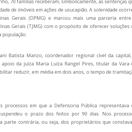
nho, 70 famílias receberam, simbolicamente, as sentenças q
edade de imóveis em ações de usucapião. A solenidade ocorr
Minas Gerais (DPMG) e marcou mais uma parceria entre
 Minas Gerais (TJMG) com o propósito de oferecer soluções 
à população.
ani Batista Manzo, coordenador regional cível da capital,
apoio da juíza Maria Luíza Rangel Pires, titular da Vara 
ibilitar reduzir, em média em dois anos, o tempo de tramita
 os processos em que a Defensoria Pública representava 
suspendeu o prazo dos feitos por 90 dias. Nos process
a parte contrária, ou seja, dos proprietários que constav