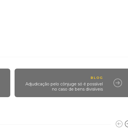
BLOG
Adjudicação pelo cônjuge só é possível
no caso de bens divisíveis