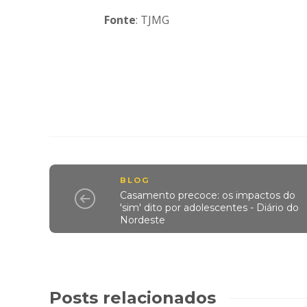
Fonte
: TJMG
BLOG
Casamento precoce: os impactos do
'sim' dito por adolescentes - Diário do
Nordeste
Posts relacionados