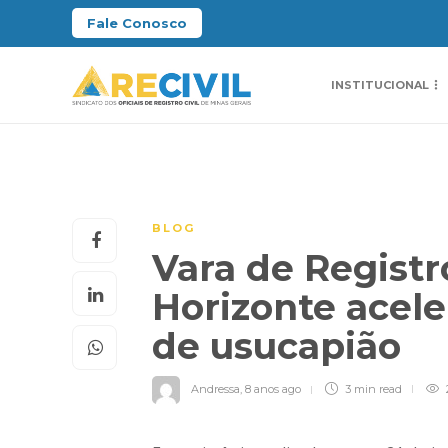
Fale Conosco
INSTITUCIONAL
BLOG
Vara de Registr
Horizonte acele
de usucapião
Andressa
,
8 anos ago
3 min
read