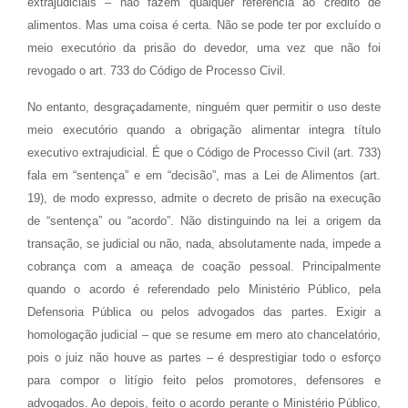
extrajudiciais – não fazem qualquer referência ao crédito de
alimentos. Mas uma coisa é certa. Não se pode ter por excluído o
meio executório da prisão do devedor, uma vez que não foi
revogado o art. 733 do Código de Processo Civil.
No entanto, desgraçadamente, ninguém quer permitir o uso deste
meio executório quando a obrigação alimentar integra título
executivo extrajudicial. É que o Código de Processo Civil (art. 733)
fala em “sentença” e em “decisão”, mas a Lei de Alimentos (art.
19), de modo expresso, admite o decreto de prisão na execução
de “sentença” ou “acordo”. Não distinguindo na lei a origem da
transação, se judicial ou não, nada, absolutamente nada, impede a
cobrança com a ameaça de coação pessoal. Principalmente
quando o acordo é referendado pelo Ministério Público, pela
Defensoria Pública ou pelos advogados das partes. Exigir a
homologação judicial – que se resume em mero ato chancelatório,
pois o juiz não houve as partes – é desprestigiar todo o esforço
para compor o litígio feito pelos promotores, defensores e
advogados. Ao depois, feito o acordo perante o Ministério Público,