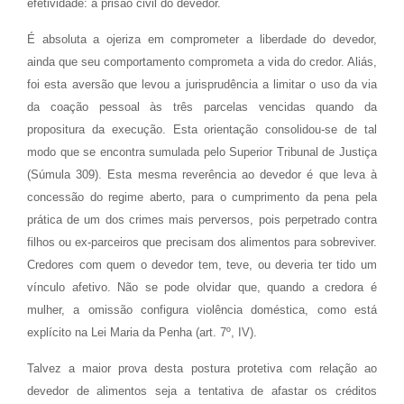
efetividade: a prisão civil do devedor.
É absoluta a ojeriza em comprometer a liberdade do devedor,
ainda que seu comportamento comprometa a vida do credor. Aliás,
foi esta aversão que levou a jurisprudência a limitar o uso da via
da coação pessoal às três parcelas vencidas quando da
propositura da execução. Esta orientação consolidou-se de tal
modo que se encontra sumulada pelo Superior Tribunal de Justiça
(Súmula 309). Esta mesma reverência ao devedor é que leva à
concessão do regime aberto, para o cumprimento da pena pela
prática de um dos crimes mais perversos, pois perpetrado contra
filhos ou ex-parceiros que precisam dos alimentos para sobreviver.
Credores com quem o devedor tem, teve, ou deveria ter tido um
vínculo afetivo. Não se pode olvidar que, quando a credora é
mulher, a omissão configura violência doméstica, como está
explícito na Lei Maria da Penha (art. 7º, IV).
Talvez a maior prova desta postura protetiva com relação ao
devedor de alimentos seja a tentativa de afastar os créditos