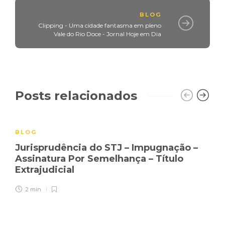
BLOG
Clipping - Uma cidade fantasma em pleno
Vale do Rio Doce - Jornal Hoje em Dia
Posts relacionados
BLOG
Jurisprudência do STJ – Impugnação –
Assinatura Por Semelhança – Título
Extrajudicial
2 min