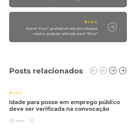
BLOG
Nome "Erço", grafado errado por sotaque
caipira, pode ser alterado para "Élcio"
Posts relacionados
BLOG
Idade para posse em emprego público
deve ser verificada na convocação
1 min