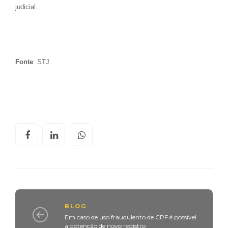
judicial.
Fonte
: STJ
BLOG
Em caso de uso fraudulento de CPF é possível
a obtenção de novo registro