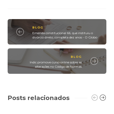
BLOG
Emenda constitucional 66, que instituiu o
divórcio direto, completa dez anos - O Globo
BLOG
Indic promove curso online sobre as
alterações no Código de Normas
Posts relacionados