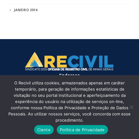
JANEIRO 2014
Endereço
O Recivil utiliza cookies, armazenados apenas em caráter
Rua Timbiras, 2318, Lourdes Belo Horizonte – MG. Cep:
temporário, para geração de informações estatísticas de
30140-069
visitação no seu portal institucional e aperfeiçoamento da
experiência do usuário na utilização de serviços on-line,
Telefone
conforme nossa Política de Privacidade e Proteção de Dados
(31) 2129-6000
Pessoais. Ao utilizar nossos serviços, você concorda com esse
Deixe sua mensagem
procedimento.
Ciente
Política de Privacidade