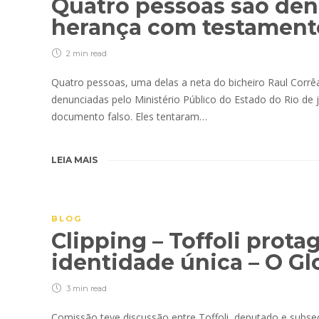
Quatro pessoas são den
herança com testament
2 min
read
Quatro pessoas, uma delas a neta do bicheiro Raul Corrêa
denunciadas pelo Ministério Público do Estado do Rio de
documento falso. Eles tentaram…
LEIA MAIS
BLOG
Clipping – Toffoli prot
identidade única – O G
3 min
read
Comissão teve discussão entre Toffoli, deputado e subsec