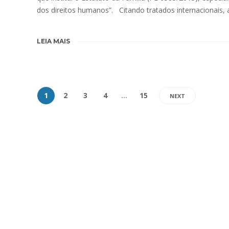
dos direitos humanos”. Citando tratados internacionais,
LEIA MAIS
1
2
3
4
…
15
NEXT