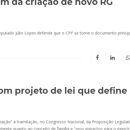
tam da criação de novo RG
eputado Júlio Lopes defende que o CPF se torne o documento princip
m projeto de lei que define
ção” a tramitação, no Congresso Nacional, da Proposição Legislat
almente quanto ao conceito de família e “seus impactos para o exercíc