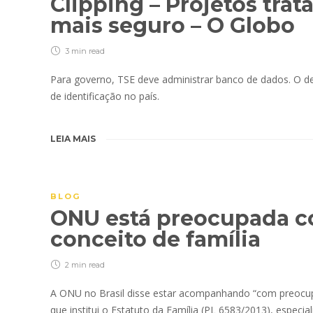
Clipping – Projetos tra
mais seguro – O Globo
3 min
read
Para governo, TSE deve administrar banco de dados. O d
de identificação no país.
LEIA MAIS
BLOG
ONU está preocupada co
conceito de família
2 min
read
A ONU no Brasil disse estar acompanhando “com preocupa
que institui o Estatuto da Família (PL 6583/2013), especi