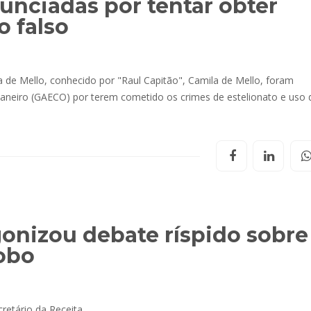
unciadas por tentar obter
o falso
 de Mello, conhecido por "Raul Capitão", Camila de Mello, foram
 janeiro (GAECO) por terem cometido os crimes de estelionato e uso 
agonizou debate ríspido sobre
lobo
retário da Receita.