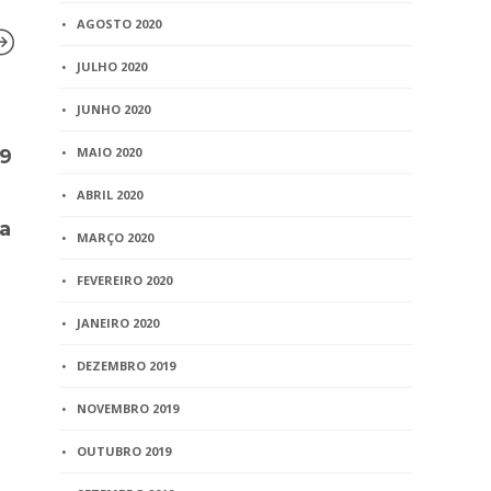
AGOSTO 2020
JULHO 2020
JUNHO 2020
BLOG
BLOG
MAIO 2020
19
Artigo – União estável e
Novos mem
entidades familiares
Comissão G
ABRIL 2020
concomitantes – Por Denis
empossados
a
Donoso
MARÇO 2020
1 min
read
10 min
read
FEVEREIRO 2020
JANEIRO 2020
DEZEMBRO 2019
NOVEMBRO 2019
OUTUBRO 2019