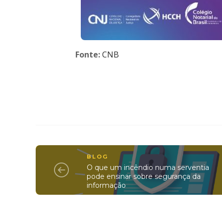
Fonte:
CNB
BLOG
O que um incêndio numa serventia
pode ensinar sobre segurança da
informação