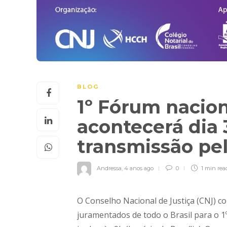
BLOG
1º Fórum nacion
acontecerá dia
transmissão pe
Andressa
,
4 anos ago
0
1 min
rea
O Conselho Nacional de Justiça (CNJ) con
juramentados de todo o Brasil para o 1º