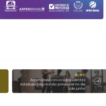
BLOG
Arpen-Brasil convoca presidentes
estaduais para reunião presencial no dia
3 de junho