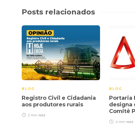
Posts relacionados
BLOG
BLOG
Registro Civil e Cidadania
Portaria
aos produtores rurais
designa 
Comitê P
2 min
read
4 min
read