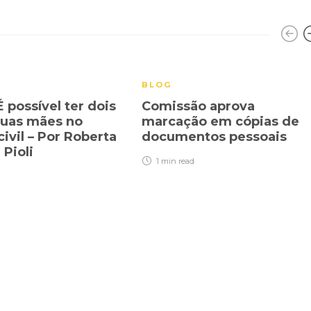
BLOG
É possível ter dois
Comissão aprova
duas mães no
marcação em cópias de
civil – Por Roberta
documentos pessoais
 Pioli
1 min
read