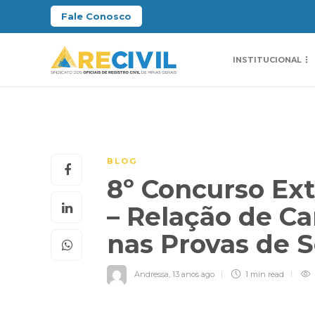
Fale Conosco
INSTITUCIONAL
BLOG
8º Concurso Ext
– Relação de C
nas Provas de 
Andressa
,
13 anos ago
1 min
read