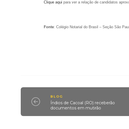
Clique aqui
para ver a relação de candidatos apro
Fonte
: Colégio Notarial do Brasil – Seção São Pau
BLOG
Índios de Cacoal (RO) receberão
documentos em mutirão