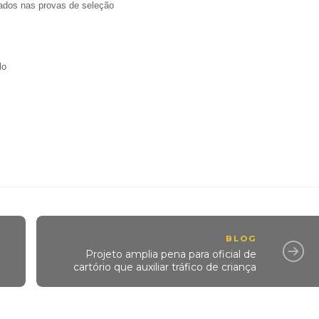
vados nas provas de seleção
lo
BLOG
Projeto amplia pena para oficial de
cartório que auxiliar tráfico de criança