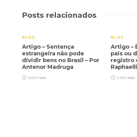
Posts relacionados
BLOG
BLOG
Artigo – Sentença
Artigo – 
estrangeira não pode
pais ou 
dividir bens no Brasil – Por
registro 
Antenor Madruga
Raphaelli
6 min
read
2 min
read