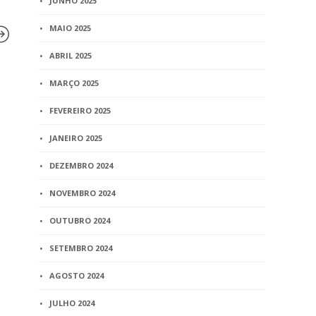
JUNHO 2025
MAIO 2025
ABRIL 2025
MARÇO 2025
BLOG
BLOG
III Congresso – Consultor
Noivos pode
FEVEREIRO 2025
jurídico do MJ, Dr. Rafael
internet pa
Favetti, confirma presença
aos papéis 
JANEIRO 2025
como palestrante
casamento
DEZEMBRO 2024
1 min
read
1 min
read
NOVEMBRO 2024
OUTUBRO 2024
SETEMBRO 2024
AGOSTO 2024
JULHO 2024