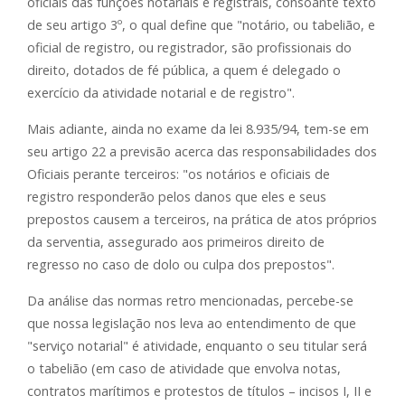
oficiais das funções notariais e registrais, consoante texto
de seu artigo 3º, o qual define que "notário, ou tabelião, e
oficial de registro, ou registrador, são profissionais do
direito, dotados de fé pública, a quem é delegado o
exercício da atividade notarial e de registro".
Mais adiante, ainda no exame da lei 8.935/94, tem-se em
seu artigo 22 a previsão acerca das responsabilidades dos
Oficiais perante terceiros: "os notários e oficiais de
registro responderão pelos danos que eles e seus
prepostos causem a terceiros, na prática de atos próprios
da serventia, assegurado aos primeiros direito de
regresso no caso de dolo ou culpa dos prepostos".
Da análise das normas retro mencionadas, percebe-se
que nossa legislação nos leva ao entendimento de que
"serviço notarial" é atividade, enquanto o seu titular será
o tabelião (em caso de atividade que envolva notas,
contratos marítimos e protestos de títulos – incisos I, II e