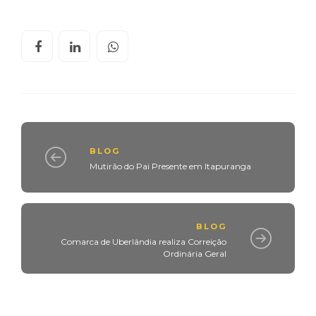
BLOG
Mutirão do Pai Presente em Itapuranga
BLOG
Comarca de Uberlândia realiza Correição
Ordinária Geral