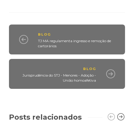
BLOG
TJ MA regulamenta ingresso e remoção de
cartorários
BLOG
Jurisprudência do STJ - Menores - Adoção -
União homoafetiva
Posts relacionados