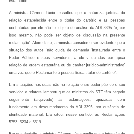
estatutário.
A ministra Cármen Lúcia ressaltou que a natureza jurídica da
relação estabelecida entre o titular do cartório e as pessoas
contratadas por ele não foi objeto de análise da ADI 3395 “e, por
isso mesmo, não pode ser objeto de discussão na presente
reclamação”. Além disso, a ministra considerou ser evidente que a
situação dos autos “não cuida de demanda ‘instaurada entre o
Poder Público e seus servidores, a ele vinculados por típica
relação de ordem estatutária ou de caráter jurídico-administrativo’
uma vez que o Reclamante é pessoa física titular de cartório”.
Em situações nas quais não há relação entre poder público e seu
servidor, a relatora lembrou que os ministros do STF têm negado
seguimento (arquivado) às reclamações, ajuizadas com
fundamento em descumprimento da ADI 3395, por ausência de
identidade material. Ela citou, nesse sentido, as Reclamações
5753, 5234 e 5519.
Em sua decisão, a ministra Cármen Lúcia avalia que a intenção do