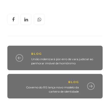
BLOG
União indenizará por erro de vara judicial ao
penhorar imóvel de homônimo
BLOG
Governo do RS lança novo modelo da
carteira de identidade