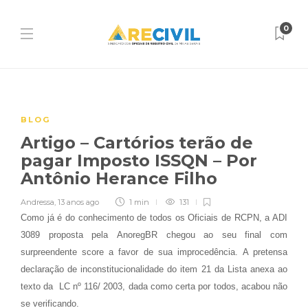
0
BLOG
Artigo – Cartórios terão de
pagar Imposto ISSQN – Por
Antônio Herance Filho
Andressa
,
13 anos ago
1 min
131
Como já é do conhecimento de todos os Oficiais de RCPN, a ADI
3089 proposta pela AnoregBR chegou ao seu final com
surpreendente score a favor de sua improcedência. A pretensa
declaração de inconstitucionalidade do item 21 da Lista anexa ao
texto da
LC nº 116/ 2003, dada como certa por todos, acabou não
se verificando.