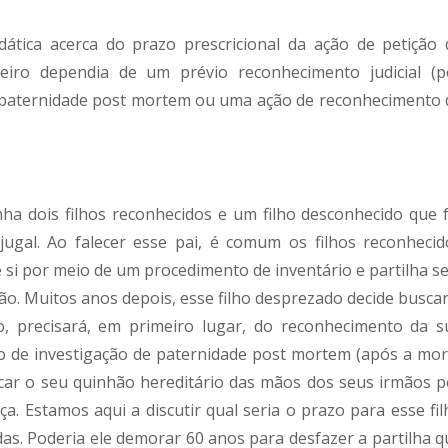
dática acerca do prazo prescricional da ação de petição 
iro dependia de um prévio reconhecimento judicial (p
 paternidade post mortem ou uma ação de reconhecimento 
ha dois filhos reconhecidos e um filho desconhecido que f
ugal. Ao falecer esse pai, é comum os filhos reconhecid
 si por meio de um procedimento de inventário e partilha s
ão. Muitos anos depois, esse filho desprezado decide buscar
o, precisará, em primeiro lugar, do reconhecimento da s
o de investigação de paternidade post mortem (após a mor
car o seu quinhão hereditário das mãos dos seus irmãos p
. Estamos aqui a discutir qual seria o prazo para esse fil
as. Poderia ele demorar 60 anos para desfazer a partilha q