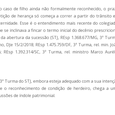
o caso de filho ainda não formalmente reconhecido, o pra
etição de herança só começa a correr a partir do trânsito 
ternidade. Esse é o entendimento mais recente do colegiad
se inclinava a fincar o termo inicial do decênio prescricion
 da abertura da sucessão (STJ, REsp 1.368.677/MG, 3ª Turm
no, DJe 15/2/2018; REsp 1.475.759/DF, 3ª Turma, rel. min. Jo
 REsp 1.392.314/SC, 3ª Turma, rel. ministro Marco Aurél
3ª Turma do STJ, embora esteja adequado com a sua intenç
ve o reconhecimento de condição de herdeiro, chega a u
ssões de índole patrimonial.