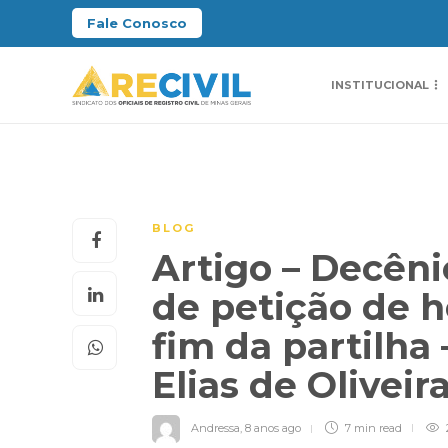
Fale Conosco
INSTITUCIONAL
BLOG
Artigo – Decêni
de petição de 
fim da partilha
Elias de Oliveir
Andressa
,
8 anos ago
7 min
read