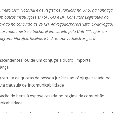
 Direito Civil, Notarial e de Registros Públicos na UnB, na Fundaç
outras instituições em SP, GO e DF. Consultor Legislativo do
provado no concurso de 2012). Advogado/parecerista. Ex-advogad
utorando, mestre e bacharel em Direito pela UnB (1º lugar em
stagram: @profcarloselias e @direitoprivadoestrangeiro
descendentes, ou de um cônjuge a outro, importa
ança.
gratuita de quotas de pessoa jurídica ao cônjuge casado no
a cláusula de incomunicabilidade.
 doação de bens à esposa casada no regime da comunhão
nicabilidade.