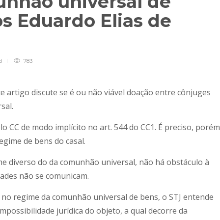
nhão universal de
os Eduardo Elias de
d
783
e artigo discute se é ou não viável doação entre cônjuges
sal.
o CC de modo implícito no art. 544 do CC1. É preciso, porém
egime de bens do casal.
e diverso do da comunhão universal, não há obstáculo à
idades não se comunicam.
 no regime da comunhão universal de bens, o STJ entende
mpossibilidade jurídica do objeto, a qual decorre da