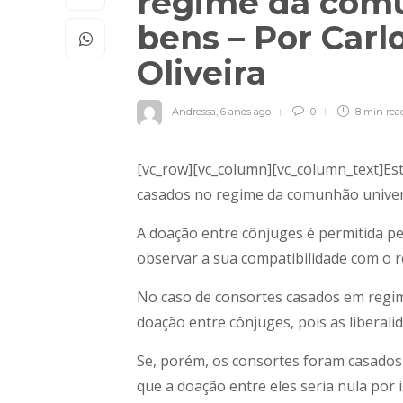
regime da comu
bens – Por Carl
Oliveira
Andressa
,
6 anos ago
0
8 min
rea
[vc_row][vc_column][vc_column_text]Est
casados no regime da comunhão univer
A doação entre cônjuges é permitida pel
observar a sua compatibilidade com o r
No caso de consortes casados em regim
doação entre cônjuges, pois as liberal
Se, porém, os consortes foram casados
que a doação entre eles seria nula por i