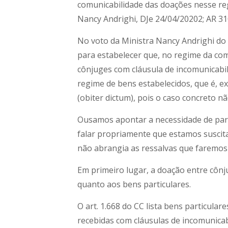
comunicabilidade das doações nesse reg
Nancy Andrighi, DJe 24/04/20202; AR 310
No voto da Ministra Nancy Andrighi do 
para estabelecer que, no regime da co
cônjuges com cláusula de incomunicabili
regime de bens estabelecidos, que é, ex
(obiter dictum), pois o caso concreto n
Ousamos apontar a necessidade de parc
falar propriamente que estamos suscita
não abrangia as ressalvas que faremos
Em primeiro lugar, a doação entre côn
quanto aos bens particulares.
O art. 1.668 do CC lista bens particula
recebidas com cláusulas de incomunicab