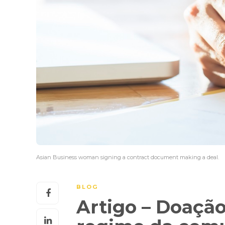
Asian Business woman signing a contract document making a deal.
BLOG
Artigo – Doação