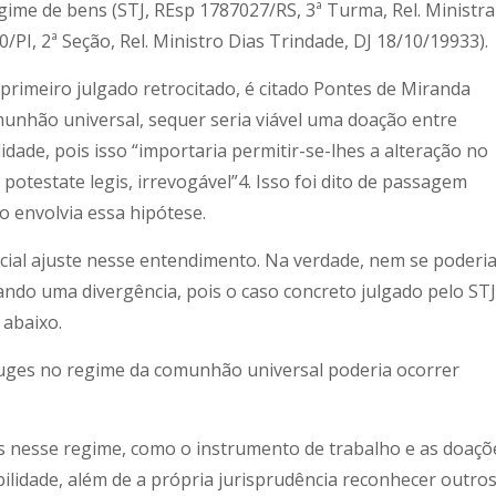
ime de bens (STJ, REsp 1787027/RS, 3ª Turma, Rel. Ministra
/PI, 2ª Seção, Rel. Ministro Dias Trindade, DJ 18/10/19933).
primeiro julgado retrocitado, é citado Pontes de Miranda
munhão universal, sequer seria viável uma doação entre
dade, pois isso “importaria permitir-se-lhes a alteração no
 potestate legis, irrevogável”4. Isso foi dito de passagem
ão envolvia essa hipótese.
ial ajuste nesse entendimento. Na verdade, nem se poderi
ndo uma divergência, pois o caso concreto julgado pelo STJ
 abaixo.
juges no regime da comunhão universal poderia ocorrer
res nesse regime, como o instrumento de trabalho e as doaçõ
ilidade, além de a própria jurisprudência reconhecer outro