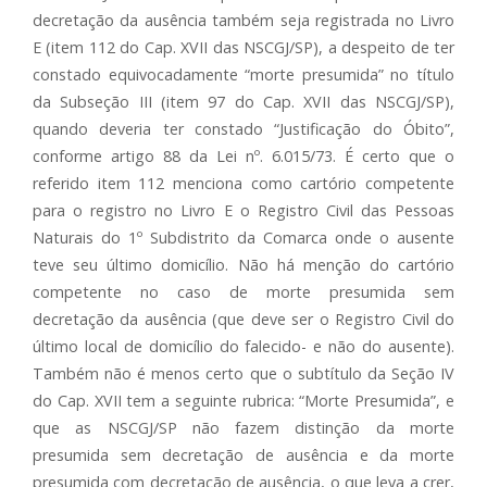
decretação da ausência também seja registrada no Livro
E (item 112 do Cap. XVII das NSCGJ/SP), a despeito de ter
constado equivocadamente “morte presumida” no título
da Subseção III (item 97 do Cap. XVII das NSCGJ/SP),
quando deveria ter constado “Justificação do Óbito”,
conforme artigo 88 da Lei nº. 6.015/73. É certo que o
referido item 112 menciona como cartório competente
para o registro no Livro E o Registro Civil das Pessoas
Naturais do 1º Subdistrito da Comarca onde o ausente
teve seu último domicílio. Não há menção do cartório
competente no caso de morte presumida sem
decretação da ausência (que deve ser o Registro Civil do
último local de domicílio do falecido- e não do ausente).
Também não é menos certo que o subtítulo da Seção IV
do Cap. XVII tem a seguinte rubrica: “Morte Presumida”, e
que as NSCGJ/SP não fazem distinção da morte
presumida sem decretação de ausência e da morte
presumida com decretação de ausência, o que leva a crer,