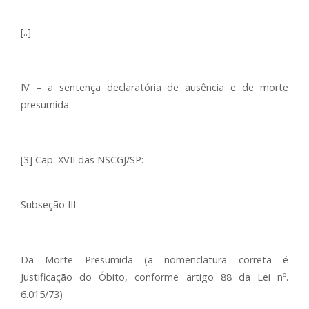
[..]
IV – a sentença declaratória de ausência e de morte
presumida.
[3] Cap. XVII das NSCGJ/SP:
Subseção III
Da Morte Presumida (a nomenclatura correta é
Justificação do Óbito, conforme artigo 88 da Lei nº.
6.015/73)