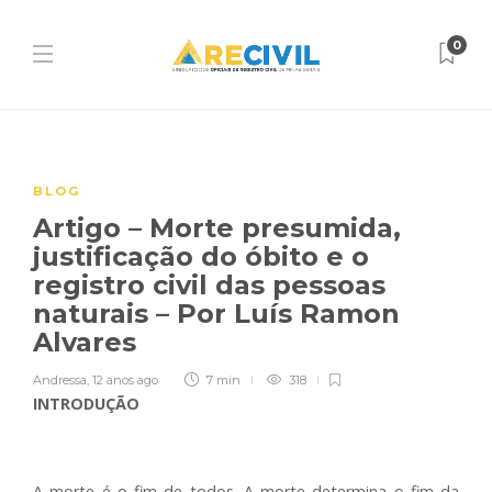
0
BLOG
Artigo – Morte presumida,
justificação do óbito e o
registro civil das pessoas
naturais – Por Luís Ramon
Alvares
Andressa
,
12 anos ago
7 min
318
INTRODUÇÃO
A morte é o fim de todos. A morte determina o fim da