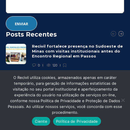
Posts Recentes
Recivil fortalece presença no Sudoeste de
Minas com visitas institucionais antes do
Encontro Regional em Passos
0
120
O Recivil utiliza cookies, armazenados apenas em caráter
Comunicado Importante!
temporário, para geração de informações estatísticas de
visitação no seu portal institucional e aperfeiçoamento da
0
269
experiência do usuário na utilização de serviços on-line,
conforme nossa Política de Privacidade e Proteção de Dados
Pessoais. Ao utilizar nossos serviços, você concorda com esse
Encontro Regional de Passos reúne cerca
procedimento.
de 60 participantes para capacitação e
troca de experiências
Ciente
Política de Privacidade
0
264