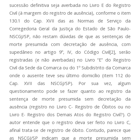
sucessão definitiva seja averbada no Livro E do Registro
Civil (à margem do registro de ausência), conforme o item
130.1 do Cap. XVII das as Normas de Serviço da
Corregedoria Geral da Justiça do Estado de São Paulo-
NSCGJ/SP, não restam dúvidas de que as sentenças de
morte presumida com decretação de ausência, com
supedâneo no artigo 9º, IV, do Código Civil[2], serão
registradas (e não averbadas) no Livro “E” do Registro
Civil da Sede da Comarca ou do 1º Subdistrito da Comarca
onde o ausente teve seu último domicílio (item 112 do
Cap. XVII das NSCGJ/SP). Por sua vez, algum
questionamento pode se fazer quanto ao registro da
sentença de morte presumida sem decretação da
ausência (registro no Livro C- Registro de Óbitos ou no
Livro E- Registro dos Demais Atos do Registro Civil?). O
autor entende que o registro deva ser feito no Livro C,
afinal trata-se de registro de óbito. Contudo, parece que
as NSCGJ/SP indicam que a morte presumida sem