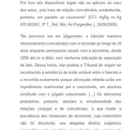
Por isso tais dispositivos legais não se aplicam ao caso
dos autos, pois trata de relação concubinária, estabelecida,
portanto, em paralelo ao casamento” (STJ. AgRg no Ag
670.502/RJ, 3ª T., Rel. Min. Ari Pargendler, j. 19/06/2008).
“No processo ora em julgamento, o falecido manteve
relacionamento concubinário com a recorrida ao longo de 16
anos enquanto permanecia casado com a recorrente, desde
1958 até vir a óbito, sem nenhuma indicação de separação
de fato. Dessa forma, não poderia o Tribunal de origem ter
reconhecido a existência de união estável entre o falecido e
a recorrida exatamente porque alicerçada referida união em
impedimento matrimonial pré e coexistente, em absoluta
similitude com o julgado colacionado. (…) Os elementos
probatórios, portanto, atestam a simultaneidade das
relações conjugal e de concubinato, o que impõe a
prevalência dos interesses da recorrente, cujo matrimônio
não foi dissolvido, aos alegados direitos subjetivos