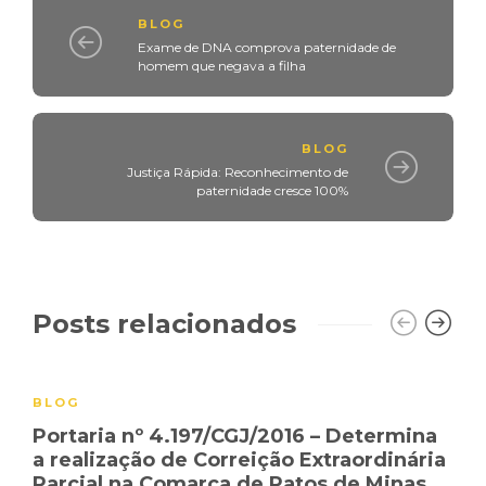
BLOG
Exame de DNA comprova paternidade de
homem que negava a filha
BLOG
Justiça Rápida: Reconhecimento de
paternidade cresce 100%
Posts relacionados
BLOG
Portaria nº 4.197/CGJ/2016 – Determina
a realização de Correição Extraordinária
Parcial na Comarca de Patos de Minas,