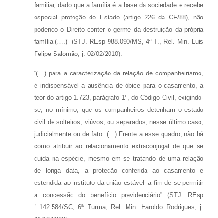
familiar, dado que a família é a base da sociedade e recebe
especial proteção do Estado (artigo 226 da CF/88), não
podendo o Direito conter o germe da destruição da própria
família.(….)” (STJ. REsp 988.090/MS, 4ª T., Rel. Min. Luis
Felipe Salomão, j. 02/02/2010).
“(…) para a caracterização da relação de companheirismo,
é indispensável a ausência de óbice para o casamento, a
teor do artigo 1.723, parágrafo 1º, do Código Civil, exigindo-
se, no mínimo, que os companheiros detenham o estado
civil de solteiros, viúvos, ou separados, nesse último caso,
judicialmente ou de fato. (…) Frente a esse quadro, não há
como atribuir ao relacionamento extraconjugal de que se
cuida na espécie, mesmo em se tratando de uma relação
de longa data, a proteção conferida ao casamento e
estendida ao instituto da união estável, a fim de se permitir
a concessão do benefício previdenciário” (STJ, REsp
1.142.584/SC, 6ª Turma, Rel. Min. Haroldo Rodrigues, j.