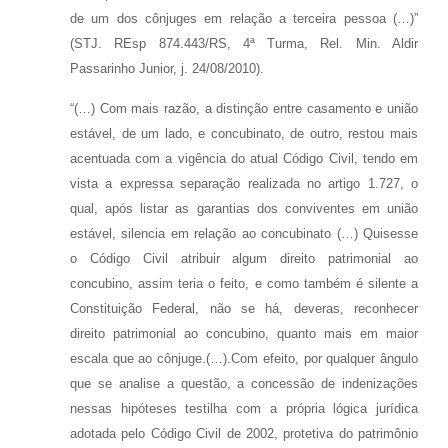
de um dos cônjuges em relação a terceira pessoa (…)”
(STJ. REsp 874.443/RS, 4ª Turma, Rel. Min. Aldir
Passarinho Junior, j. 24/08/2010).
“(…) Com mais razão, a distinção entre casamento e união
estável, de um lado, e concubinato, de outro, restou mais
acentuada com a vigência do atual Código Civil, tendo em
vista a expressa separação realizada no artigo 1.727, o
qual, após listar as garantias dos conviventes em união
estável, silencia em relação ao concubinato (…) Quisesse
o Código Civil atribuir algum direito patrimonial ao
concubino, assim teria o feito, e como também é silente a
Constituição Federal, não se há, deveras, reconhecer
direito patrimonial ao concubino, quanto mais em maior
escala que ao cônjuge.(…).Com efeito, por qualquer ângulo
que se analise a questão, a concessão de indenizações
nessas hipóteses testilha com a própria lógica jurídica
adotada pelo Código Civil de 2002, protetiva do patrimônio