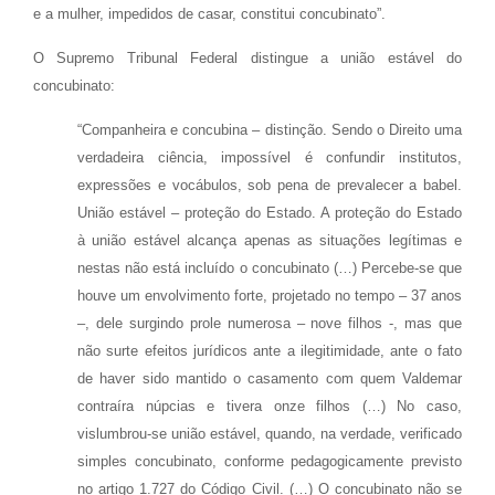
e a mulher, impedidos de casar, constitui concubinato”.
O Supremo Tribunal Federal distingue a união estável do
concubinato:
“Companheira e concubina – distinção. Sendo o Direito uma
verdadeira ciência, impossível é confundir institutos,
expressões e vocábulos, sob pena de prevalecer a babel.
União estável – proteção do Estado. A proteção do Estado
à união estável alcança apenas as situações legítimas e
nestas não está incluído o concubinato (…) Percebe-se que
houve um envolvimento forte, projetado no tempo – 37 anos
–, dele surgindo prole numerosa – nove filhos -, mas que
não surte efeitos jurídicos ante a ilegitimidade, ante o fato
de haver sido mantido o casamento com quem Valdemar
contraíra núpcias e tivera onze filhos (…) No caso,
vislumbrou-se união estável, quando, na verdade, verificado
simples concubinato, conforme pedagogicamente previsto
no artigo 1.727 do Código Civil. (…) O concubinato não se