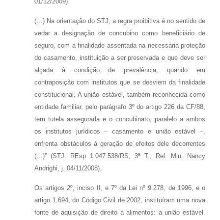
01/12/2009).
(…) Na orientação do STJ, a regra proibitiva é no sentido de
vedar a designação de concubino como beneficiário de
seguro, com a finalidade assentada na necessária proteção
do casamento, instituição a ser preservada e que deve ser
alçada à condição de prevalência, quando em
contraposição com institutos que se desviem da finalidade
constitucional. A união estável, também reconhecida como
entidade familiar, pelo parágrafo 3º do artigo 226 da CF/88,
tem tutela assegurada e o concubinato, paralelo a ambos
os institutos jurídicos – casamento e união estável –,
enfrenta obstáculos à geração de efeitos dele decorrentes
(…)” (STJ. REsp 1.047.538/RS, 3ª T., Rel. Min. Nancy
Andrighi, j. 04/11/2008).
Os artigos 2º, inciso II, e 7º da Lei nº 9.278, de 1996, e o
artigo 1.694, do Código Civil de 2002, instituíram uma nova
fonte de aquisição de direito a alimentos: a união estável.