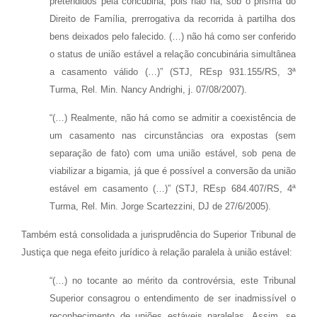
pretendidos pela concubina, pois não há, sob o prisma do
Direito de Família, prerrogativa da recorrida à partilha dos
bens deixados pelo falecido. (…) não há como ser conferido
o status de união estável a relação concubinária simultânea
a casamento válido (…)” (STJ, REsp 931.155/RS, 3ª
Turma, Rel. Min. Nancy Andrighi, j. 07/08/2007).
“(…) Realmente, não há como se admitir a coexistência de
um casamento nas circunstâncias ora expostas (sem
separação de fato) com uma união estável, sob pena de
viabilizar a bigamia, já que é possível a conversão da união
estável em casamento (…)” (STJ, REsp 684.407/RS, 4ª
Turma, Rel. Min. Jorge Scartezzini, DJ de 27/6/2005).
Também está consolidada a jurisprudência do Superior Tribunal de
Justiça que nega efeito jurídico à relação paralela à união estável:
“(…) no tocante ao mérito da controvérsia, este Tribunal
Superior consagrou o entendimento de ser inadmissível o
reconhecimento de uniões estáveis paralelas. Assim, se