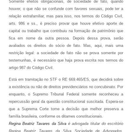
Somente efeitos obrigacionais, de sociedade de fato, quando
houver, o que não se confunde com favores sexuais, pode ter a
relação extrafamiliar, mas para isso, nos termos do Código Civil,
arts. 986 e ss., é preciso provar que houve efetivo aporte de
capital ou trabalho que contribuiu na formação de patrimônio que
fica em nome da outra pessoa. Depois dessa prova, serão
avaliados os direitos do sócio de fato. Mas, aqui, mais uma
restrição legal: a sociedade de fato não se prova somente por
testemunhas, é necessário que haja prova escrita nos termos do
artigo 987 do Código Civil.
Está em tramitação no STF o RE 669.465/ES, que decidirá sobre
a existência ou não de direitos previdenciários no concubinato. Por
enquanto, o Supremo Tribunal Federal somente reconheceu a
repercussão geral da questão constitucional suscitada. Espera-se
que a Suprema Corte tome a decisão que melhor preserva a
família brasileira, conforme os ditames constitucionais.
Regina Beatriz Tavares da Silva
é advogada titular do escritório
Regina Beatriz Tavares da Silva Sociedade de Advogados,