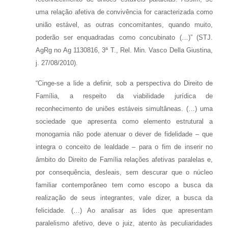
uma relação afetiva de convivência for caracterizada como
união estável, as outras concomitantes, quando muito,
poderão ser enquadradas como concubinato (…)” (STJ.
AgRg no Ag 1130816, 3ª T., Rel. Min. Vasco Della Giustina,
j. 27/08/2010).
“Cinge-se a lide a definir, sob a perspectiva do Direito de
Família, a respeito da viabilidade jurídica de
reconhecimento de uniões estáveis simultâneas. (…) uma
sociedade que apresenta como elemento estrutural a
monogamia não pode atenuar o dever de fidelidade – que
integra o conceito de lealdade – para o fim de inserir no
âmbito do Direito de Família relações afetivas paralelas e,
por consequência, desleais, sem descurar que o núcleo
familiar contemporâneo tem como escopo a busca da
realização de seus integrantes, vale dizer, a busca da
felicidade. (…) Ao analisar as lides que apresentam
paralelismo afetivo, deve o juiz, atento às peculiaridades