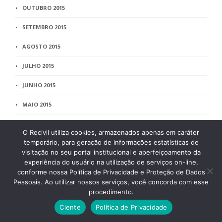
OUTUBRO 2015
SETEMBRO 2015
AGOSTO 2015
JULHO 2015
JUNHO 2015
MAIO 2015
ABRIL 2015
O Recivil utiliza cookies, armazenados apenas em caráter
temporário, para geração de informações estatísticas de
MARÇO 2015
visitação no seu portal institucional e aperfeiçoamento da
experiência do usuário na utilização de serviços on-line,
FEVEREIRO 2015
conforme nossa Política de Privacidade e Proteção de Dados
Pessoais. Ao utilizar nossos serviços, você concorda com esse
JANEIRO 2015
procedimento.
DEZEMBRO 2014
Ciente
Política de Privacidade
NOVEMBRO 2014