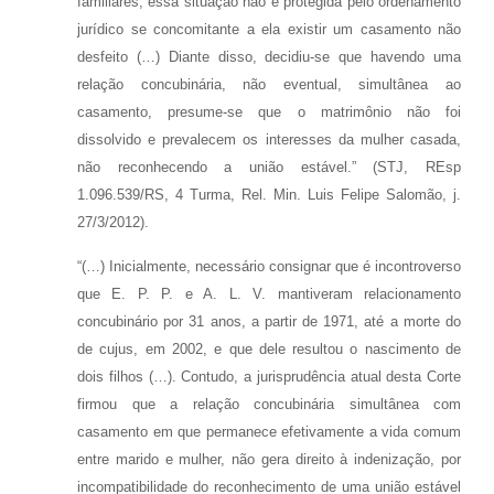
familiares, essa situação não é protegida pelo ordenamento
jurídico se concomitante a ela existir um casamento não
desfeito (…) Diante disso, decidiu-se que havendo uma
relação concubinária, não eventual, simultânea ao
casamento, presume-se que o matrimônio não foi
dissolvido e prevalecem os interesses da mulher casada,
não reconhecendo a união estável.” (STJ, REsp
1.096.539/RS, 4 Turma, Rel. Min. Luis Felipe Salomão, j.
27/3/2012).
“(…) Inicialmente, necessário consignar que é incontroverso
que E. P. P. e A. L. V. mantiveram relacionamento
concubinário por 31 anos, a partir de 1971, até a morte do
de cujus, em 2002, e que dele resultou o nascimento de
dois filhos (…). Contudo, a jurisprudência atual desta Corte
firmou que a relação concubinária simultânea com
casamento em que permanece efetivamente a vida comum
entre marido e mulher, não gera direito à indenização, por
incompatibilidade do reconhecimento de uma união estável