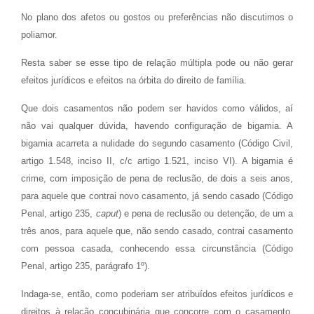
No plano dos afetos ou gostos ou preferências não discutimos o
poliamor.
Resta saber se esse tipo de relação múltipla pode ou não gerar
efeitos jurídicos e efeitos na órbita do direito de família.
Que dois casamentos não podem ser havidos como válidos, aí
não vai qualquer dúvida, havendo configuração de bigamia. A
bigamia acarreta a nulidade do segundo casamento (Código Civil,
artigo 1.548, inciso II, c/c artigo 1.521, inciso VI). A bigamia é
crime, com imposição de pena de reclusão, de dois a seis anos,
para aquele que contrai novo casamento, já sendo casado (Código
Penal, artigo 235,
caput
) e pena de reclusão ou detenção, de um a
três anos, para aquele que, não sendo casado, contrai casamento
com pessoa casada, conhecendo essa circunstância (Código
Penal, artigo 235, parágrafo 1º).
Indaga-se, então, como poderiam ser atribuídos efeitos jurídicos e
direitos à relação concubinária que concorre com o casamento.