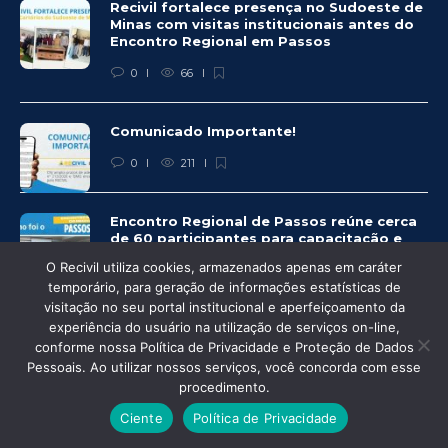
Recivil fortalece presença no Sudoeste de
Minas com visitas institucionais antes do
Encontro Regional em Passos
0
66
Comunicado Importante!
0
211
Encontro Regional de Passos reúne cerca
de 60 participantes para capacitação e
troca de experiências
O Recivil utiliza cookies, armazenados apenas em caráter
temporário, para geração de informações estatísticas de
0
234
visitação no seu portal institucional e aperfeiçoamento da
experiência do usuário na utilização de serviços on-line,
conforme nossa Política de Privacidade e Proteção de Dados
Pessoais. Ao utilizar nossos serviços, você concorda com esse
procedimento.
© Recivil 2020 – Todos os direitos reservados.
Ciente
Política de Privacidade
Desenvolvido por: