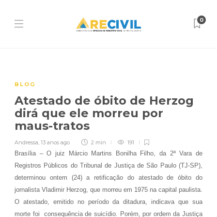
0
BLOG
Atestado de óbito de Herzog
dirá que ele morreu por
maus-tratos
Andressa
,
13 anos ago
2 min
191
Brasília – O juiz Márcio Martins Bonilha Filho, da 2ª Vara de
Registros Públicos do Tribunal de Justiça de São Paulo (TJ-SP),
determinou ontem (24) a retificação do atestado de óbito do
jornalista Vladimir Herzog, que morreu em 1975 na capital paulista.
O atestado, emitido no período da ditadura, indicava que sua
morte foi consequência de suicídio. Porém, por ordem da Justiça