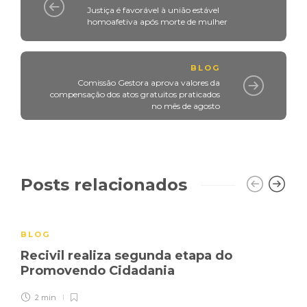
Justiça é favorável à união estável
homoafetiva após morte de mulher
BLOG
Comissão Gestora aprova valores da
compensação dos atos gratuitos praticados
no mês de agosto
Posts relacionados
BLOG
Recivil realiza segunda etapa do
Promovendo Cidadania
2 min