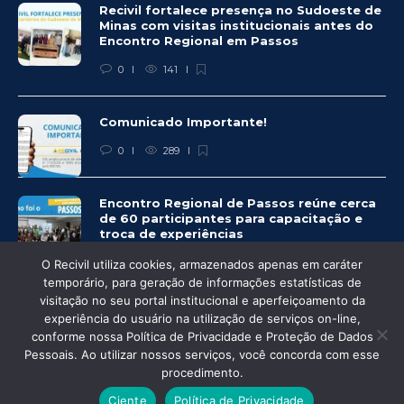
Recivil fortalece presença no Sudoeste de
Minas com visitas institucionais antes do
Encontro Regional em Passos
0
141
Comunicado Importante!
0
289
Encontro Regional de Passos reúne cerca
de 60 participantes para capacitação e
troca de experiências
0
279
O Recivil utiliza cookies, armazenados apenas em caráter
temporário, para geração de informações estatísticas de
visitação no seu portal institucional e aperfeiçoamento da
experiência do usuário na utilização de serviços on-line,
conforme nossa Política de Privacidade e Proteção de Dados
© Recivil 2020 – Todos os direitos reservados.
Pessoais. Ao utilizar nossos serviços, você concorda com esse
procedimento.
Desenvolvido por:
Ciente
Política de Privacidade