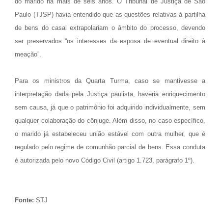
do marido há mais de seis anos. O Tribunal de Justiça de São
Paulo (TJSP) havia entendido que as questões relativas à partilha
de bens do casal extrapolariam o âmbito do processo, devendo
ser preservados “os interesses da esposa de eventual direito à
meação”.
Para os ministros da Quarta Turma, caso se mantivesse a
interpretação dada pela Justiça paulista, haveria enriquecimento
sem causa, já que o patrimônio foi adquirido individualmente, sem
qualquer colaboração do cônjuge. Além disso, no caso específico,
o marido já estabeleceu união estável com outra mulher, que é
regulado pelo regime de comunhão parcial de bens. Essa conduta
é autorizada pelo novo Código Civil (artigo 1.723, parágrafo 1º).
Fonte:
STJ