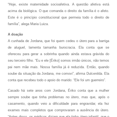
“Hoje, existe maternidade socioafetiva. A questão afetiva está
acima da biológica. O que comanda o direito da família é o afeto.
Este é o princípio constitucional que permeia todo o direito de
família”, alega Maria Luiza.
A doação
A cunhada de Jordana, que foi quem cedeu o útero para a barriga
de aluguel, lamenta tamanha burocracia. Ela conta que se
ofereceu para gerar a sobrinha quando ainda estava grávida do
seu terceiro filho. “Eu e ele [Ériko] somos irmão únicos, não temos
pai nem mãe mais. Nossa família já é reduzida. Então, quando
soube da situação da Jordana, me comovi”, afirma Dulcenilda. Ela
conta que recebeu todo o apoio do marido: “Ele foi um guerreiro”.
Casado há sete anos com Jordana, Ériko conta que a mulher
sempre soube que tinha problemas no útero, mas que, após o
casamento, quando veio a dificuldade para engravidar, ela fez
exames mais completos que comprovaram a ausência do útero.
“Antes disso, os médicos diziam que ela tinha útero infantil, que o