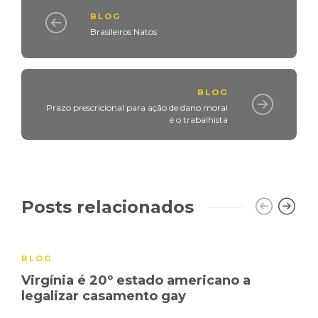
BLOG
Brasileiros Natos
BLOG
Prazo prescricional para ação de dano moral
é o trabalhista
Posts relacionados
BLOG
Virgínia é 20º estado americano a
legalizar casamento gay