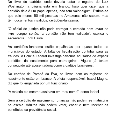
No livro do cartório, onde deveria estar o registro de Luiz
Woshington a página está
em branco. Isso
quer dizer que a
certidão dele é um papel apenas, não tem valor algum. Estima-se
que pelo menos 50 mil pessoas no Amazonas não sabem, mas
têm documentos inválidos, certidões-fantasma.
“O oficial de justiça não pode entregar a certidão sem lavrar no
livro porque senão, a certidão não tem validade”, explica o
escrevente Erick Paiva.
As certidões-fantasma estão espalhadas por quase todos os
municípios do estado. A falta de fiscalização contribui para as
fraudes. A Polícia Federal investiga cartórios acusados de expedir
certidões da nascimento para estrangeiros. Alguns já teriam
conseguido até aposentadoria como cidadãos brasileiros.
No cartório de Paraná da Eva, os livros com os registros de
nascimento estão
em branco. A
oficial responsável, Isabel Magno.
diz que foi enganada por um funcionário.
“A maioria ele mesmo assinava em meu nome”, conta Isabel.
Sem a certidão de nascimento, crianças não podem se matricular
na escola. Adultos não podem votar, casar e nem receber os
benefícios da previdência social.