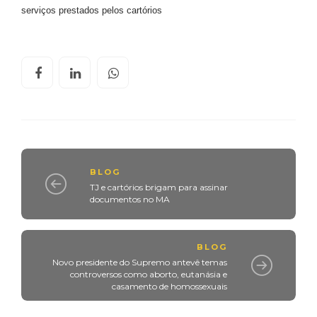
serviços prestados pelos cartórios
BLOG
TJ e cartórios brigam para assinar
documentos no MA
BLOG
Novo presidente do Supremo antevê temas
controversos como aborto, eutanásia e
casamento de homossexuais