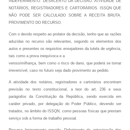
INDEFERIMENTO. DESACERTO DA DECISÃO. ATIVIDADE DE
NOTÁRIOS, REGISTRADORES E CARTORÁRIOS. ISSQN QUE
NÃO PODE SER CALCULADO SOBRE A RECEITA BRUTA.
PROVIMENTO DO RECURSO.
Com o devido respeito ao prolator da decisão, tenho que as razões
aduzidas no recurso são relevantes, segundo os elementos dos
autos e presentes os requisitos ensejadores da tutela de urgência,
tais como a prova inequívoca e a
verossimilhança, bem como o risco de dano, que poderá se tornar
irreversível, caso no futuro seja dado provimento ao pedido.
A atividade dos notários, registradores e cartorários encontram
previsão no texto constitucional, a teor do art. 236 e seus
parágrafos da Constituição da República, sendo exercida em
caráter privado, por delegação do Poder Público, devendo ser
tratados, no âmbito do ISSQN, como pessoas físicas que prestam
serviço sob a forma de trabalho pessoal.
Recurso liminarmente provido. Deferimento da antecipação dos