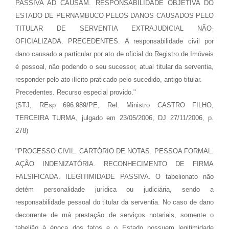
PASSIVA AD CAUSAM. RESPONSABILIDADE OBJETIVA DO
ESTADO DE PERNAMBUCO PELOS DANOS CAUSADOS PELO
TITULAR DE SERVENTIA EXTRAJUDICIAL NÃO-
OFICIALIZADA. PRECEDENTES. A responsabilidade civil por
dano causado a particular por ato de oficial do Registro de Imóveis
é pessoal, não podendo o seu sucessor, atual titular da serventia,
responder pelo ato ilícito praticado pelo sucedido, antigo titular.
Precedentes. Recurso especial provido."
(STJ, REsp 696.989/PE, Rel. Ministro CASTRO FILHO,
TERCEIRA TURMA, julgado em 23/05/2006, DJ 27/11/2006, p.
278)
"PROCESSO CIVIL. CARTÓRIO DE NOTAS. PESSOA FORMAL.
AÇÃO INDENIZATÓRIA. RECONHECIMENTO DE FIRMA
FALSIFICADA. ILEGITIMIDADE PASSIVA. O tabelionato não
detém personalidade jurídica ou judiciária, sendo a
responsabilidade pessoal do titular da serventia. No caso de dano
decorrente de má prestação de serviços notariais, somente o
tabelião à época dos fatos e o Estado possuem legitimidade