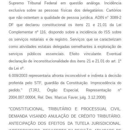
Supremo Tribunal Federal em questão análoga. Incidência
exclusiva sobre as pessoas físicas dos delegatários. Cartórios
que não ostentam a qualidade de pessoa jurídica. ADIN n° 3089-2
DF que declarou constitucional os itens 21 e 21.01 da Lei
Complementar nº 116, dispondo sobre a incidência do ISS sobre
os serviços notariais e de registro. Serviços que se caracterizam
como atividades estatais delegadas semelhantes à exploração de
serviços públicos essenciais. Efeito vinculante. Eventual
declaração de inconstitucionalidade dos itens 21 e 21.01 do art. 1º
da Lei nº.
6.009/2003 representaria afronta inconcebível e indireta à decisão
proferida pelo STF, guardião da Constituição. Improcedência do
pedido." (TJRJ, Órgão Especial, Representação n°
2004.007.00004, Rel. Des. Marcus Faver, julg. 3.12.2008)
"CONSTITUCIONAL, TRIBUTÁRIO E PROCESSUAL CIVIL.
DEMANDA VISANDO ANULAÇÃO DE CRÉDITO TRIBUTÁRIO.
ANTECIPAÇÃO DOS EFEITOS DA TUTELA JURISDICIONAL.