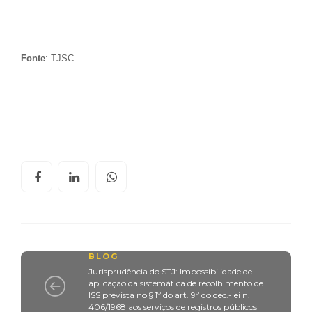
Fonte
: TJSC
BLOG
Jurisprudência do STJ: Impossibilidade de
aplicação da sistemática de recolhimento de
ISS prevista no § 1º do art. 9º do dec.-lei n.
406/1968 aos serviços de registros públicos