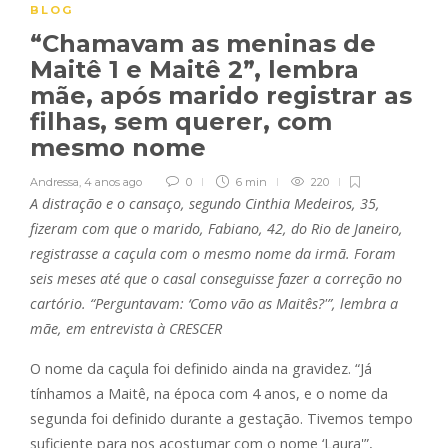
BLOG
“Chamavam as meninas de
Maitê 1 e Maitê 2”, lembra
mãe, após marido registrar as
filhas, sem querer, com
mesmo nome
Andressa
,
4 anos ago
0
6 min
220
A distração e o cansaço, segundo Cinthia Medeiros, 35,
fizeram com que o marido, Fabiano, 42, do Rio de Janeiro,
registrasse a caçula com o mesmo nome da irmã. Foram
seis meses até que o casal conseguisse fazer a correção no
cartório. “Perguntavam: ‘Como vão as Maitês?'”, lembra a
mãe, em entrevista à CRESCER
O nome da caçula foi definido ainda na gravidez. “Já
tínhamos a Maitê, na época com 4 anos, e o nome da
segunda foi definido durante a gestação. Tivemos tempo
suficiente para nos acostumar com o nome ‘Laura'”,