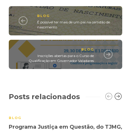
BLOG
É possível ter mais de um pai na certidão de
nascimento
BLOG
Inscrições abertas para o Curso de
Qualificação em Governador Valadares
Posts relacionados
BLOG
Programa Justiça em Questão, do TJMG,