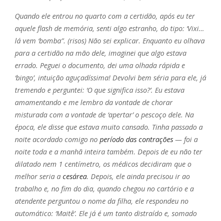
Quando ele entrou no quarto com a certidão, após eu ter
aquele flash de memória, senti algo estranho, do tipo: ‘Vixi…
lá vem ‘bomba”. (risos) Não sei explicar. Enquanto eu olhava
para a certidão na mão dele, imaginei que algo estava
errado. Peguei o documento, dei uma olhada rápida e
‘bingo’, intuição aguçadíssima! Devolvi bem séria para ele, já
tremendo e perguntei: ‘O que significa isso?’. Eu estava
amamentando e me lembro da vontade de chorar
misturada com a vontade de ‘apertar’ o pescoço dele. Na
época, ele disse que estava muito cansado. Tinha passado a
noite acordado comigo no
período das contrações
— foi a
noite toda e a manhã inteira também. Depois de eu não ter
dilatado nem 1 centímetro, os médicos decidiram que o
melhor seria a
cesárea
. Depois, ele ainda precisou ir ao
trabalho e, no fim do dia, quando chegou no cartório e a
atendente perguntou o nome da filha, ele respondeu no
automático: ‘Maitê’. Ele já é um tanto distraído e, somado