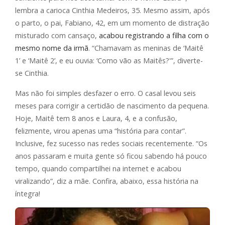
lembra a carioca Cinthia Medeiros, 35. Mesmo assim, após
o parto, o pai, Fabiano, 42, em um momento de distração
misturado com cansaço,
acabou registrando a filha com o
mesmo nome da irmã
. “Chamavam as meninas de ‘Maitê
1’ e ‘Maitê 2’, e eu ouvia: ‘Como vão as Maitês?'”, diverte-
se Cinthia.
Mas não foi simples desfazer o erro. O casal levou seis
meses para corrigir a certidão de nascimento da pequena.
Hoje, Maitê tem 8 anos e Laura, 4, e a confusão,
felizmente, virou apenas uma “história para contar”.
Inclusive, fez sucesso nas redes sociais recentemente. “Os
anos passaram e muita gente só ficou sabendo há pouco
tempo, quando compartilhei na internet e acabou
viralizando”, diz a mãe. Confira, abaixo, essa história na
íntegra!