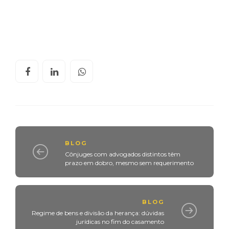
BLOG
Cônjuges com advogados distintos têm
prazo em dobro, mesmo sem requerimento
BLOG
Regime de bens e divisão da herança: dúvidas
jurídicas no fim do casamento