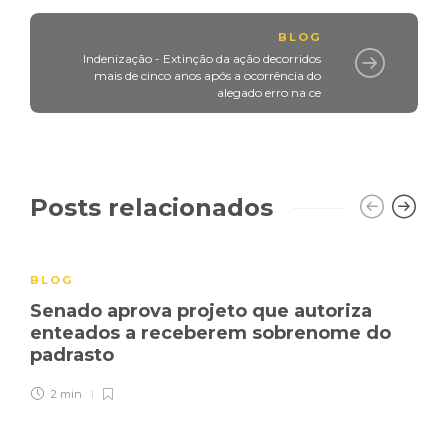
BLOG
Indenização - Extinção da ação decorridos
mais de cinco anos após a ocorrência do
alegado erro na ce
Posts relacionados
BLOG
Senado aprova projeto que autoriza
enteados a receberem sobrenome do
padrasto
2 min