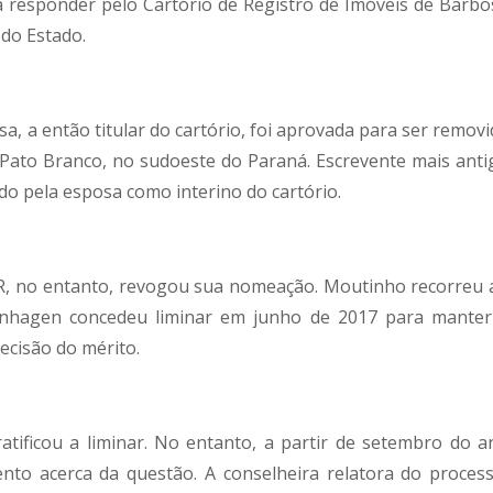
 responder pelo Cartório de Registro de Imóveis de Barbo
 do Estado.
a, a então titular do cartório, foi aprovada para ser remov
 Pato Branco, no sudoeste do Paraná. Escrevente mais anti
o pela esposa como interino do cartório.
PR, no entanto, revogou sua nomeação. Moutinho recorreu 
enhagen concedeu liminar em junho de 2017 para manter
ecisão do mérito.
atificou a liminar. No entanto, a partir de setembro do a
to acerca da questão. A conselheira relatora do process