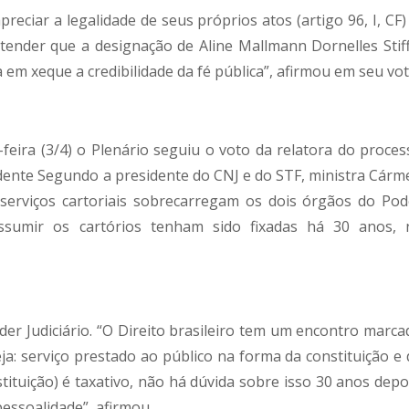
eciar a legalidade de seus próprios atos (artigo 96, I, CF) 
tender que a designação de Aline Mallmann Dornelles Stiff
 em xeque a credibilidade da fé pública”, afirmou em seu vot
feira (3/4) o Plenário seguiu o voto da relatora do proces
dente Segundo a presidente do CNJ e do STF, ministra Cárm
e serviços cartoriais sobrecarregam os dois órgãos do Pod
assumir os cartórios tenham sido fixadas há 30 anos, 
er Judiciário. “O Direito brasileiro tem um encontro marca
eja: serviço prestado ao público na forma da constituição e 
stituição) é taxativo, não há dúvida sobre isso 30 anos depo
pessoalidade”, afirmou.