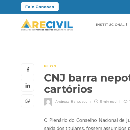
Fale Conosco
INSTITUCIONAL
BLOG
CNJ barra nepo
cartórios
Andressa
,
8 anos ago
5 min
read
O Plenário do Conselho Nacional de Ju
saída dos titulares, fossem assumidos 