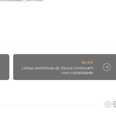
BLOG
Linhas telefônicas do Recivil continuam
com instabilidade