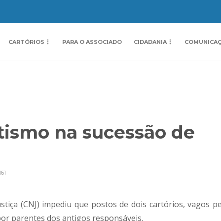
CARTÓRIOS
PARA O ASSOCIADO
CIDADANIA
COMUNICA
tismo na sucessão de
161
stiça (CNJ) impediu que postos de dois cartórios, vagos pe
por parentes dos antigos responsáveis.