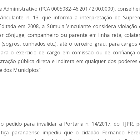
 Administrativo (PCA 0005082-46.2017.2.00.0000), conselhei
inculante n. 13, que informa a interpretação do Supre
Editada em 2008, a Súmula Vinculante considera violação 
r cônjuge, companheiro ou parente em linha reta, colater
e (sogros, cunhados etc.), até o terceiro grau, para cargos 
para o exercício de cargo em comissão ou de confiança o
stração pública direta e indireta em qualquer dos poderes 
e dos Municípios”.
 pedido para invalidar a Portaria n. 14/2017, do TJPR, p
stiça paranaense impediu que o cidadão Fernando Perei