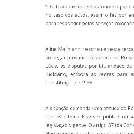
“Os Tribunais detêm autonomia para apr
no caso dos autos, assim o fez por en
para responder pelos serviços colocaria
Aline Mallmann recorreu e nesta terça-
ao negar provimento ao recurso. Presi
Lúcia, as disputas por titularidade d
Judiciário, embora as regras para 
Constituição de 1988.
A situação demanda uma atitude do Pod
com esse tema. É serviço público, ou s
legislação vigente. O artigo 37 (da Con
Não é possível burlar o princípio da im