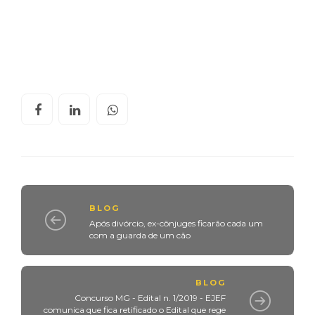
BLOG
Após divórcio, ex-cônjuges ficarão cada um
com a guarda de um cão
BLOG
Concurso MG - Edital n. 1/2019 - EJEF
comunica que fica retificado o Edital que rege