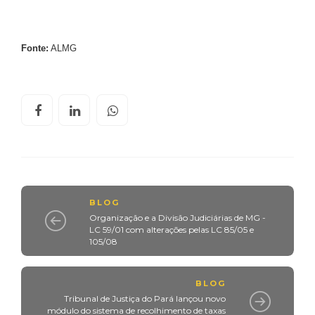
Fonte:
ALMG
BLOG
Organização e a Divisão Judiciárias de MG -
LC 59/01 com alterações pelas LC 85/05 e
105/08
BLOG
Tribunal de Justiça do Pará lançou novo
módulo do sistema de recolhimento de taxas