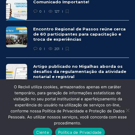
Comunicado Importante!
0
127
Encontro Regional de Passos reúne cerca
de 60 participantes para capacitação e
troca de experiências
0
201
Artigo publicado no Migalhas aborda os
desafios da regulamentação da atividade
notarial e registral
0
459
O Recivil utiliza cookies, armazenados apenas em caráter
temporário, para geração de informações estatísticas de
visitação no seu portal institucional e aperfeiçoamento da
experiência do usuário na utilização de serviços on-line,
conforme nossa Política de Privacidade e Proteção de Dados
© Recivil 2020 – Todos os direitos reservados.
Pessoais. Ao utilizar nossos serviços, você concorda com esse
procedimento.
Desenvolvido por:
Ciente
Política de Privacidade