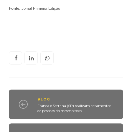
Fonte:
Jornal Primeira Edição
BLOG
Franca e Serrana (SP) realizam casamentos
de pessoas do mesmo sexo