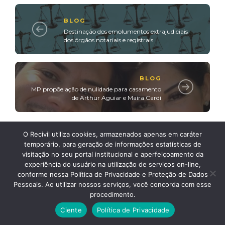
BLOG
Destinação dos emolumentos extrajudiciais
dos órgãos notariais e registrais
BLOG
MP propõe ação de nulidade para casamento
de Arthur Aguiar e Maira Cardi
O Recivil utiliza cookies, armazenados apenas em caráter
temporário, para geração de informações estatísticas de
visitação no seu portal institucional e aperfeiçoamento da
Posts relacionados
experiência do usuário na utilização de serviços on-line,
conforme nossa Política de Privacidade e Proteção de Dados
Pessoais. Ao utilizar nossos serviços, você concorda com esse
procedimento.
BLOG
Ciente
Política de Privacidade
Recivil atende moradores carentes na
região metropolitana de Belo Horizonte