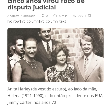
cinco anos virou foco de
disputa judicial
Andressa
,
4 anos ago
0
16 min
794
[vc_row][vc_column][vc_column_text]
Anita Harley (de vestido escuro), ao lado da mãe,
Helena (1921-1990), e do então presidente dos EUA,
Jimmy Carter, nos anos 70