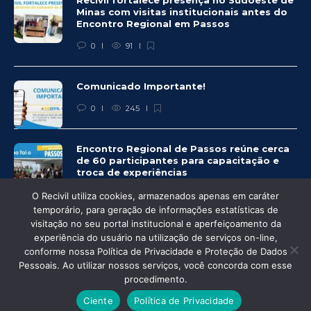
Recivil fortalece presença no Sudoeste de
Minas com visitas institucionais antes do
Encontro Regional em Passos
0
91
Comunicado Importante!
0
245
Encontro Regional de Passos reúne cerca
de 60 participantes para capacitação e
troca de experiências
0
249
O Recivil utiliza cookies, armazenados apenas em caráter
temporário, para geração de informações estatísticas de
visitação no seu portal institucional e aperfeiçoamento da
experiência do usuário na utilização de serviços on-line,
conforme nossa Política de Privacidade e Proteção de Dados
Pessoais. Ao utilizar nossos serviços, você concorda com esse
© Recivil 2020 – Todos os direitos reservados.
procedimento.
Desenvolvido por:
Ciente
Política de Privacidade