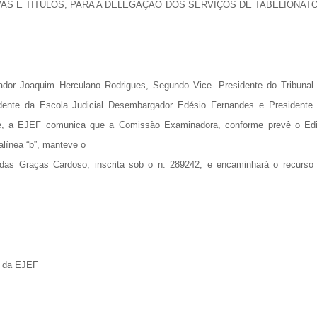
AS E TÍTULOS, PARA A DELEGAÇÃO DOS SERVIÇOS DE TABELIONATO
or Joaquim Herculano Rodrigues, Segundo Vice- Presidente do Tribunal
dente da Escola Judicial Desembargador Edésio Fernandes e Presidente
, a EJEF comunica que a Comissão Examinadora, conforme prevê o Edi
alínea “b”, manteve o
a das Graças Cardoso, inscrita sob o n. 289242, e encaminhará o recurso
s da EJEF