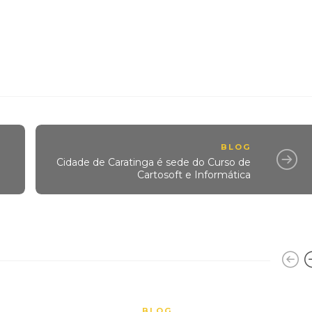
BLOG
Cidade de Caratinga é sede do Curso de
Cartosoft e Informática
BLOG