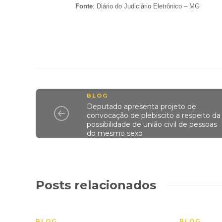
Fonte
: Diário do Judiciário Eletrônico – MG
BLOG
Deputado apresenta projeto de
convocação de plebiscito a respeito da
possibilidade de união civil de pessoas
do mesmo sexo
Posts relacionados
BLOG
BLOG