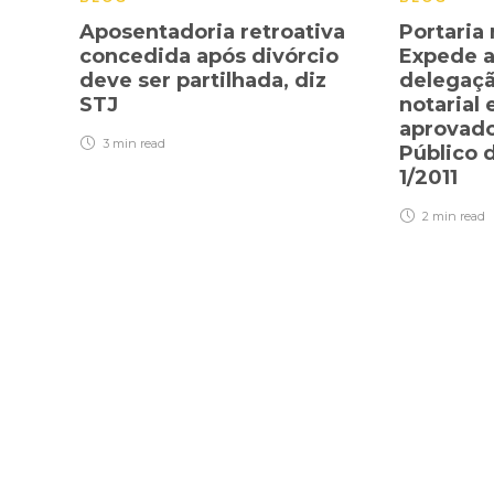
Aposentadoria retroativa
Portaria 
concedida após divórcio
Expede a
deve ser partilhada, diz
delegaçã
STJ
notarial 
aprovado
3 min
read
Público d
1/2011
2 min
read