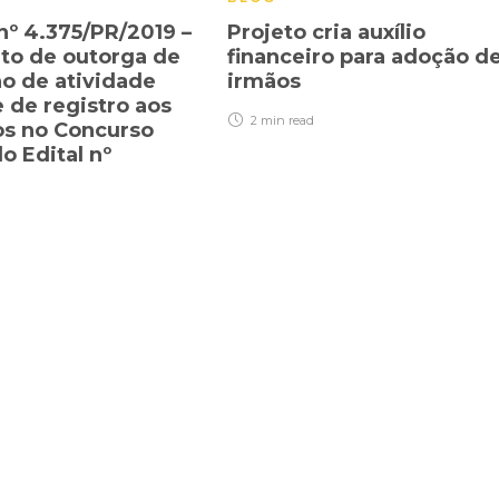
nº 4.375/PR/2019 –
Projeto cria auxílio
to de outorga de
financeiro para adoção d
o de atividade
irmãos
e de registro aos
2 min
read
s no Concurso
o Edital nº