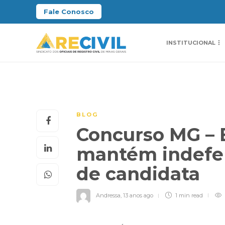
Fale Conosco
INSTITUCIONAL
BLOG
Concurso MG – E
mantém indefer
de candidata
Andressa
,
13 anos ago
1 min
read