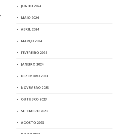
JUNHO 2024
Recivil participa da 18ª
Jurisprudên
e
Ação Rotária
Apelação cí
MAIO 2024
do ato juríd
3 min
read
Incapacidad
ABRIL 2024
Declaração
MARÇO 2024
12 min
read
FEVEREIRO 2024
JANEIRO 2024
DEZEMBRO 2023
NOVEMBRO 2023
OUTUBRO 2023
SETEMBRO 2023
AGOSTO 2023