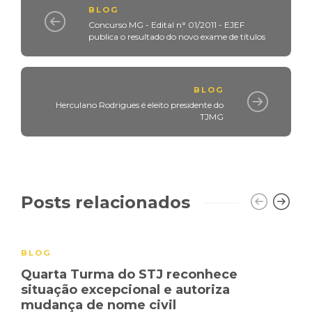
BLOG
Concurso MG - Edital n° 01/2011 - EJEF
publica o resultado do novo exame de títulos
BLOG
Herculano Rodrigues é eleito presidente do
TJMG
Posts relacionados
BLOG
Quarta Turma do STJ reconhece
situação excepcional e autoriza
mudança de nome civil