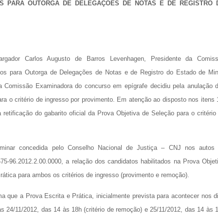
OS PARA OUTORGA DE DELEGAÇÕES DE NOTAS E DE REGISTRO 
rgador Carlos Augusto de Barros Levenhagen, Presidente da Comis
los para Outorga de Delegações de Notas e de Registro do Estado de Mi
 a Comissão Examinadora do concurso em epígrafe decidiu pela anulação 
a o critério de ingresso por provimento. Em atenção ao disposto nos itens 
retificação do gabarito oficial da Prova Objetiva de Seleção para o critério
iminar concedida pelo Conselho Nacional de Justiça – CNJ nos autos
75-96.2012.2.00.0000, a relação dos candidatos habilitados na Prova Objet
ática para ambos os critérios de ingresso (provimento e remoção).
a que a Prova Escrita e Prática, inicialmente prevista para acontecer nos d
as 24/11/2012, das 14 às 18h (critério de remoção) e 25/11/2012, das 14 às 