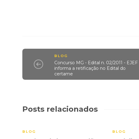
BLOG
Concurso MG - Edital n. 02/2011 - EJEF
informa a retificação no Edital do
certame
Posts relacionados
BLOG
BLOG