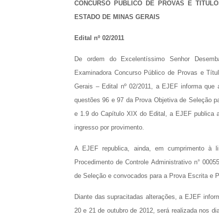
CONCURSO PÚBLICO DE PROVAS E TÍTUL
ESTADO DE MINAS GERAIS
Edital nº 02/2011
De ordem do Excelentíssimo Senhor Desemba
Examinadora Concurso Público de Provas e Títu
Gerais – Edital nº 02/2011, a EJEF informa que
questões 96 e 97 da Prova Objetiva de Seleção par
e 1.9 do Capítulo XIX do Edital, a EJEF publica a 
ingresso por provimento.
A EJEF republica, ainda, em cumprimento à l
Procedimento de Controle Administrativo n° 00055
de Seleção e convocados para a Prova Escrita e Pr
Diante das supracitadas alterações, a EJEF inform
20 e 21 de outubro de 2012, será realizada nos di