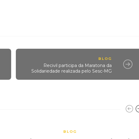
BLOG
Recivil participa da Maratona da
Solidariedade realizada pelo Sesc-MG
BLOG