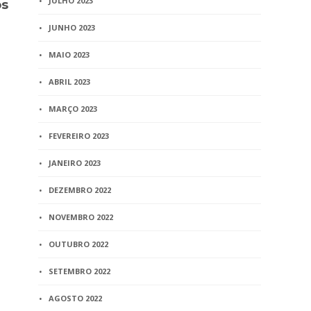
JULHO 2023
os
Aviso n.º 26/CGJ/2014 –
Caravana da
Divulga decisão da
Social aten
JUNHO 2023
Corregedoria Nacional de
desabrigad
Justiça sobre o
MAIO 2023
1 min
read
encerramento do convênio
com a Casa da Moeda para
ABRIL 2023
fornecimento do papel de
MARÇO 2023
segurança
FEVEREIRO 2023
5 min
read
JANEIRO 2023
DEZEMBRO 2022
NOVEMBRO 2022
OUTUBRO 2022
SETEMBRO 2022
AGOSTO 2022