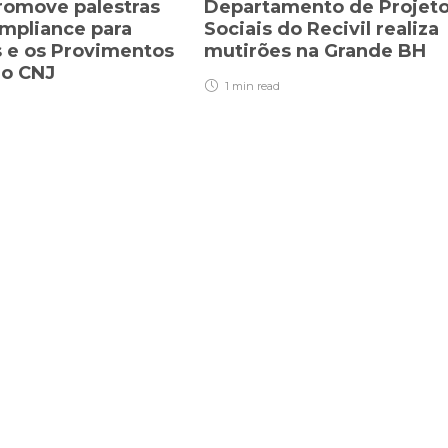
promove palestras
Departamento de Projet
mpliance para
Sociais do Recivil realiza
s e os Provimentos
mutirões na Grande BH
do CNJ
1 min
read