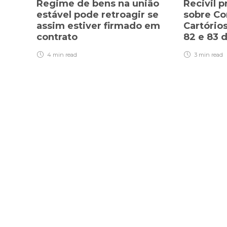
Regime de bens na união
Recivil 
estável pode retroagir se
sobre Co
assim estiver firmado em
Cartório
contrato
82 e 83 
4 min
read
3 min
read