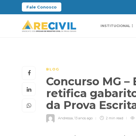
Fale Conosco
INSTITUCIONAL
BLOG
Concurso MG – E
retifica gabarito
da Prova Escrit
Andressa
,
13 anos ago
2 min
read