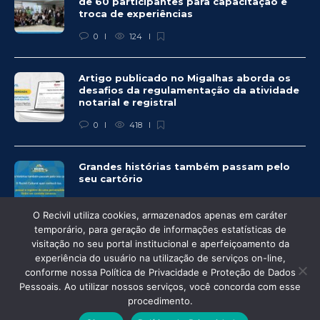
de 60 participantes para capacitação e
troca de experiências
0
124
Artigo publicado no Migalhas aborda os
desafios da regulamentação da atividade
notarial e registral
0
418
Grandes histórias também passam pelo
seu cartório
0
331
O Recivil utiliza cookies, armazenados apenas em caráter
temporário, para geração de informações estatísticas de
visitação no seu portal institucional e aperfeiçoamento da
experiência do usuário na utilização de serviços on-line,
conforme nossa Política de Privacidade e Proteção de Dados
© Recivil 2020 – Todos os direitos reservados.
Pessoais. Ao utilizar nossos serviços, você concorda com esse
procedimento.
Desenvolvido por: