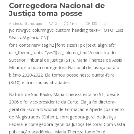
Corregedora Nacional de
Justiça toma posse
Andressa
,
6 anos ago
0
1 min
133
[vc_row][vc_column][vc_custom_heading text=”FOTO: Luiz
Silveira/Agência CNJ”
font_container=”tag:h2|font_size:11px|text_align:left”
use_theme_fonts=”yes”][vc_column_text]A ministra do
Superior Tribunal de Justiça (STJ), Maria Thereza de Assis
Moura, é a nova corregedora Nacional de Justiça para o
biênio 2020-2022. Ela tomou posse nesta quinta-feira
(8/10) e já iniciou as atividades.
Natural de São Paulo, Maria Thereza está no STJ desde
2006 e foi vice-presidente da Corte. Ela já foi diretora-
geral da Escola Nacional de Formação e Aperfeiçoamento
de Magistrados (Enfam), corregedora-geral da Justiça
Federal e corregedora-geral da Justiça Eleitoral. Com vasta
publicação acadêmica, Maria Thereza também é