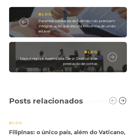
BLOG
Parentes colaterais do falecido não precisam
integrar ação que discute existência de união
estável
BLOG
Recivil realiza Assembleia Geral Ordinária de
prestação de contas
Posts relacionados
BLOG
Filipinas: o único país, além do Vaticano,