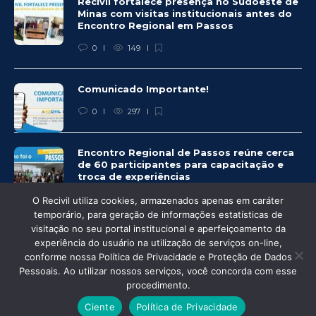
Recivil fortalece presença no Sudoeste de
Minas com visitas institucionais antes do
Encontro Regional em Passos
0
149
Comunicado Importante!
0
297
Encontro Regional de Passos reúne cerca
de 60 participantes para capacitação e
troca de experiências
0
283
O Recivil utiliza cookies, armazenados apenas em caráter
temporário, para geração de informações estatísticas de
visitação no seu portal institucional e aperfeiçoamento da
experiência do usuário na utilização de serviços on-line,
conforme nossa Política de Privacidade e Proteção de Dados
© Recivil 2020 – Todos os direitos reservados.
Pessoais. Ao utilizar nossos serviços, você concorda com esse
procedimento.
Desenvolvido por:
Ciente
Política de Privacidade