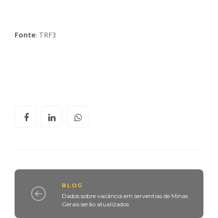
Fonte
: TRF3
BLOG
Dados sobre vacância em serventias de Minas
Gerais serão atualizados