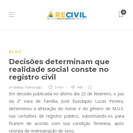
0
BLOG
Decisões determinam que
realidade social conste no
registro civil
Andressa
,
9 anos ago
5 min
148
Em decisão publicada no último dia 22 de fevereiro, o juiz
da 2ª Vara de Família, José Eustáquio Lucas Pereira,
determinou a alteração do nome e do gênero de M.G.S.
nas certidões de registro público, substituindo-os para
ficarem de acordo com sua condição feminina, após
cirurgia de redesignação de sexo.