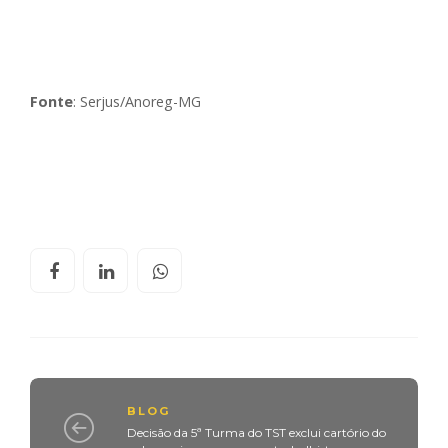
Fonte
: Serjus/Anoreg-MG
BLOG
Decisão da 5ª Turma do TST exclui cartório do