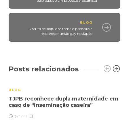
polo passivo em processo trabalhista
BLOG
Distrito de Tóquio se torna o primeiro a
reconhecer união gay no Japão
Posts relacionados
BLOG
TJPB reconhece dupla maternidade em
caso de “inseminação caseira”
5 min