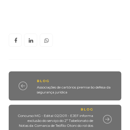
BLOG
Associações de cartórios premiarão defesa da
segurança jurídica
BLOG
Concurso MG - Edital 02/2011 - EJEF informa
exclusão do serviço do 2º Tabelionato de
Notas da Comarca de Teófilo Otoni do rol dos