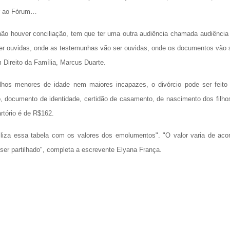
ir ao Fórum…
não houver conciliação, tem que ter uma outra audiência chamada audiência
ser ouvidas, onde as testemunhas vão ser ouvidas, onde os documentos vão 
 Direito da Família, Marcus Duarte.
ilhos menores de idade nem maiores incapazes, o divórcio pode ser feito
o, documento de identidade, certidão de casamento, de nascimento dos filho
rtório é de R$162.
biliza essa tabela com os valores dos emolumentos". "O valor varia de aco
er partilhado", completa a escrevente Elyana França.