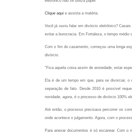
eletrônico não se utiliza papel.
Clique aqui
e assista a matéria.
Você já ouviu falar em divórcio eletrônico? Casai
evitar a burocracia. Em Fortaleza, o tempo médio 
Com o fim do casamento, começou uma longa esper
divórcio.
"Fica aquela coisa assim de ansiedade, estar es
Ela é de um tempo em que, para se divorciar, o 
separação de fato. Desde 2010 é possível requer
novidade, agora, é o processo de divórcio 100% el
Até então, o processo precisava percorrer os cor
onde acontece o julgamento. Agora, com o processo
Para anexar documentos é só escanear. Com o no