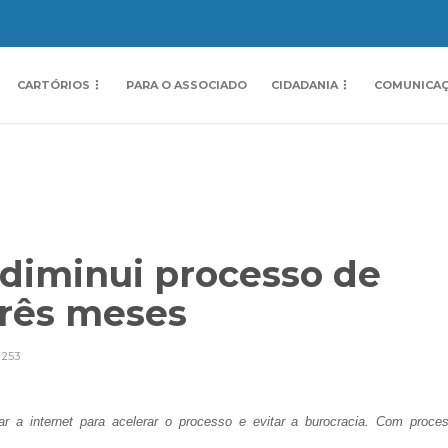
CARTÓRIOS
PARA O ASSOCIADO
CIDADANIA
COMUNICA
l diminui processo de
três meses
253
 a internet para acelerar o processo e evitar a burocracia. Com proce