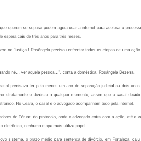
s que querem se separar podem agora usar a internet para acelerar o process
de espera caiu de três anos para três meses.
a na Justiça ! Rosângela precisou enfrentar todas as etapas de uma ação
perando né… ver aquela pessoa…", conta a doméstica, Rosângela Bezerra.
casal precisava ter pelo menos um ano de separação judicial ou dois anos
er diretamente o divórcio a qualquer momento, assim que o casal decidir
etrônico. No Ceará, o casal e o advogado acompanham tudo pela internet.
redores do Fórum: do protocolo, onde o advogado entra com a ação, até a v
 eletrônico, nenhuma etapa mais utiliza papel.
vo sistema, o prazo médio para sentença de divórcio, em Fortaleza, caiu