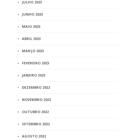
JULHO 2023
registro civil para inclusão
de sobrenome
JUNHO 2023
2 min
read
MAIO 2023
ABRIL 2023
BLOG
MARÇO 2023
Link CNJ tr
registro d
FEVEREIRO 2023
dos brasile
quinta (28/
JANEIRO 2023
3 min
read
DEZEMBRO 2022
NOVEMBRO 2022
OUTUBRO 2022
SETEMBRO 2022
AGOSTO 2022