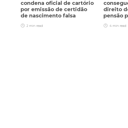
condena oficial de cartório
consegue
por emissão de certidão
direito d
de nascimento falsa
pensão p
2 min
read
4 min
read