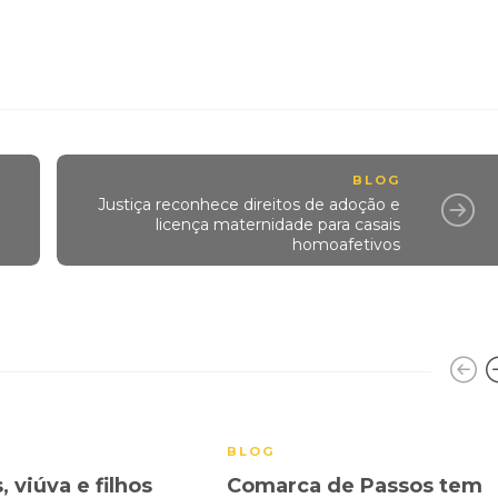
BLOG
Justiça reconhece direitos de adoção e
licença maternidade para casais
homoafetivos
BLOG
 viúva e filhos
Comarca de Passos tem