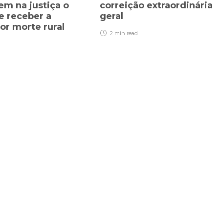
m na justiça o
correição extraordinária
e receber a
geral
or morte rural
2 min
read