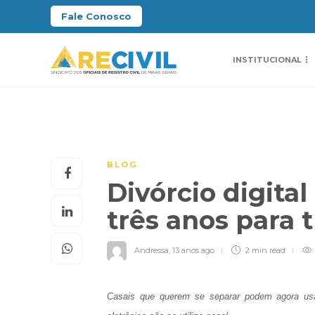
Fale Conosco
INSTITUCIONAL
BLOG
Divórcio digita
três anos para 
Andressa
,
13 anos ago
2 min
read
Casais que querem se separar podem agora usar