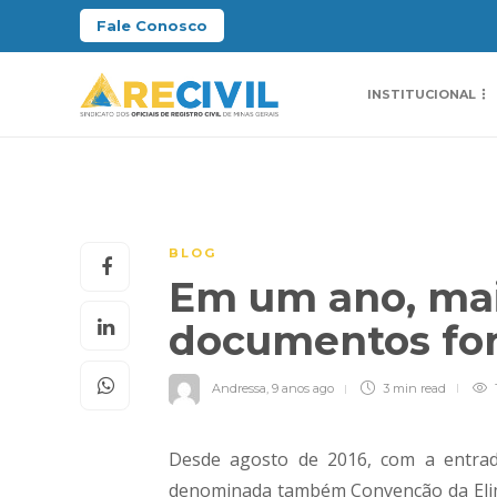
Fale Conosco
INSTITUCIONAL
BLOG
Em um ano, mai
documentos fo
Andressa
,
9 anos ago
3 min
read
Desde agosto de 2016, com a entrad
denominada também Convenção da Elim