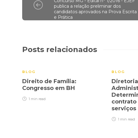
Concurso MG - Edital n° 1/2016 - EJEF
publica a relação preliminar dos
candidatos aprovados na Prova Escrita
e Prática
Posts relacionados
BLOG
BLOG
Direito de Família:
Diretoria
Congresso em BH
Administr
Determin
1 min
read
contrato
serviços
1 min
read