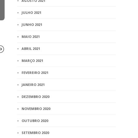
AGOSTO 2021
JULHO 2021
JUNHO 2021
MAIO 2021
ABRIL 2021
MARÇO 2021
BLOG
BLOG
FEVEREIRO 2021
Justiça fixa multa de 5 mil
Lançada no
JANEIRO 2021
para mãe que tentou
certidão d
impedir o convívio do pai
DEZEMBRO 2020
2 min
read
com a filha
NOVEMBRO 2020
7 min
read
OUTUBRO 2020
SETEMBRO 2020