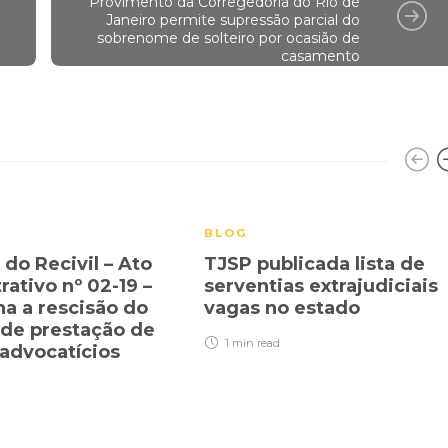
Provimento da Corregedoria do Rio de
Janeiro permite supressão parcial do
sobrenome de solteiro por ocasião de
casamento
BLOG
 do Recivil – Ato
TJSP publicada lista de
ativo nº 02-19 –
serventias extrajudiciais
a a rescisão do
vagas no estado
 de prestação de
1 min
read
 advocatícios