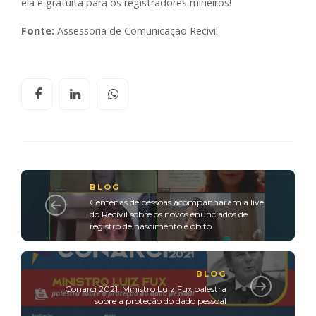
ela é gratuita para os registradores mineiros!
Fonte:
Assessoria de Comunicação Recivil
BLOG
Centenas de pessoas acompanharam a live
do Recivil sobre os novos enunciados de
registro de nascimento e óbito
BLOG
Conarci 2021: Ministro Luiz Fux palestra
sobre a proteção do dado pessoal