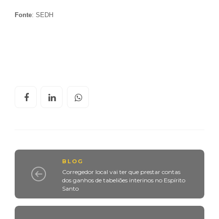
Fonte
: SEDH
BLOG
Corregedor local vai ter que prestar contas
dos ganhos de tabeliões interinos no Espírito
Santo